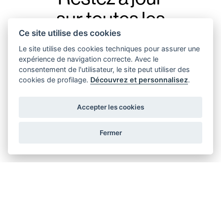
sur toutes les
Ce site utilise des cookies
nouveautés d’Augenti,
Le site utilise des cookies techniques pour assurer une
avec notre newsletter.
expérience de navigation correcte. Avec le
consentement de l'utilisateur, le site peut utiliser des
cookies de profilage.
Découvrez et personnalisez
.
Accepter les cookies
J'accepte d'envoyer des messages promotionnels
Fermer