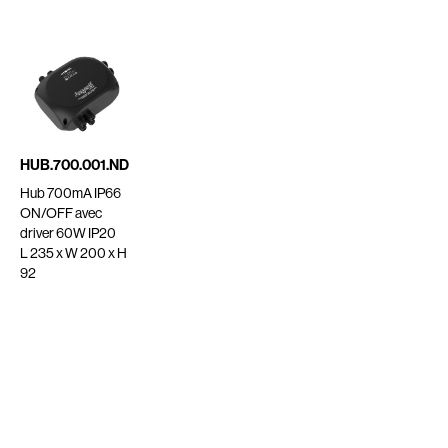
HUB.700.001.ND
Hub 700mA IP66
ON/OFF avec
driver 60W IP20
L 235 x W 200 x H
92