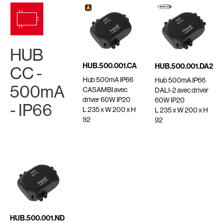
HUB
HUB.500.001.CA
HUB.500.001.DA2
CC -
Hub 500mA IP66
Hub 500mA IP66
500mA
CASAMBI avec
DALI-2 avec driver
driver 60W IP20
60W IP20
- IP66
L 235 x W 200 x H
L 235 x W 200 x H
92
92
HUB.500.001.ND