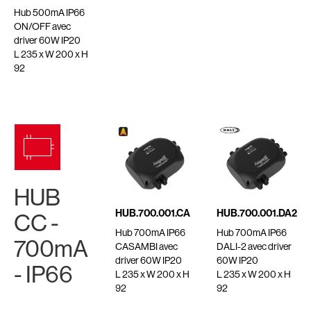
Hub 500mA IP66
ON/OFF avec
driver 60W IP20
L 235 x W 200 x H
92
HUB
HUB.700.001.CA
HUB.700.001.DA2
CC -
Hub 700mA IP66
Hub 700mA IP66
700mA
CASAMBI avec
DALI-2 avec driver
driver 60W IP20
60W IP20
- IP66
L 235 x W 200 x H
L 235 x W 200 x H
92
92