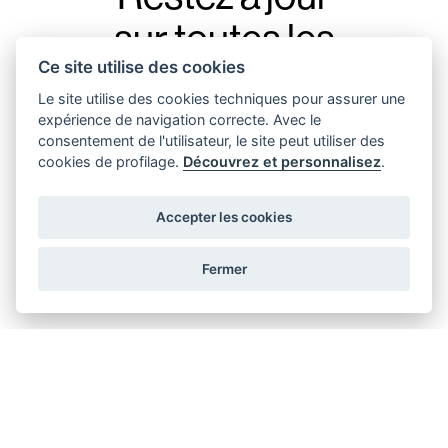
sur toutes les
Ce site utilise des cookies
nouveautés d’Augenti,
Le site utilise des cookies techniques pour assurer une
avec notre newsletter.
expérience de navigation correcte. Avec le
consentement de l'utilisateur, le site peut utiliser des
cookies de profilage.
Découvrez et personnalisez
.
Accepter les cookies
J'accepte d'envoyer des messages promotionnels
Fermer