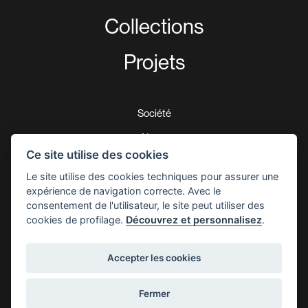
Collections
Projets
Société
News
Ce site utilise des cookies
Download
Le site utilise des cookies techniques pour assurer une
Certifications
expérience de navigation correcte. Avec le
consentement de l'utilisateur, le site peut utiliser des
Garantie de 5 ans
cookies de profilage.
Découvrez et personnalisez
.
Contacts
Accepter les cookies
© 2026 Augenti Lighting Srl - Code TVA 03688190986 -
Privacy Policy
-
Fermer
Définir les cookies