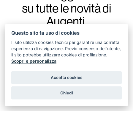
su tutte le novità di
Augenti,
con la nostra
Questo sito fa uso di cookies
newsletter.
Il sito utilizza cookies tecnici per garantire una corretta
esperienza di navigazione. Previo consenso dell'utente,
il sito potrebbe utilizzare cookies di profilazione.
Scopri e personalizza
.
Accetta cookies
acconsento all'invio di messaggi promozionali
Chiudi