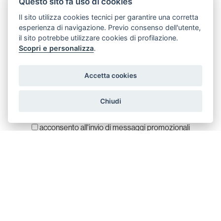
su tutte le novità di
Questo sito fa uso di cookies
Augenti,
Il sito utilizza cookies tecnici per garantire una corretta
esperienza di navigazione. Previo consenso dell'utente,
con la nostra
il sito potrebbe utilizzare cookies di profilazione.
Scopri e personalizza
.
newsletter.
Accetta cookies
Chiudi
acconsento all'invio di messaggi promozionali