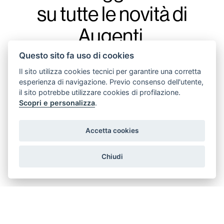
su tutte le novità di
Augenti,
con la nostra
Questo sito fa uso di cookies
newsletter.
Il sito utilizza cookies tecnici per garantire una corretta
esperienza di navigazione. Previo consenso dell'utente,
il sito potrebbe utilizzare cookies di profilazione.
Scopri e personalizza
.
Accetta cookies
acconsento all'invio di messaggi promozionali
Chiudi