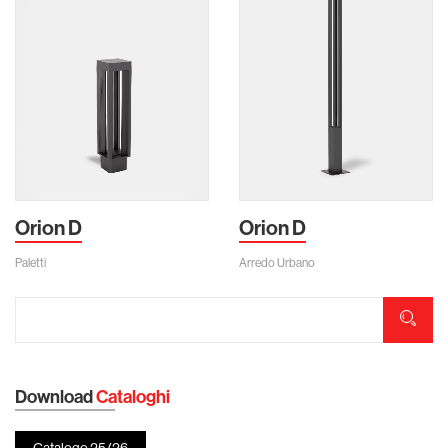
Orion D
Orion D
Paletti
Arredo Urbano
Download
Cataloghi
Catalogo 25/26