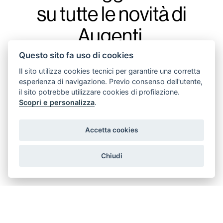
su tutte le novità di
Augenti,
con la nostra
Questo sito fa uso di cookies
newsletter.
Il sito utilizza cookies tecnici per garantire una corretta
esperienza di navigazione. Previo consenso dell'utente,
il sito potrebbe utilizzare cookies di profilazione.
Scopri e personalizza
.
Accetta cookies
acconsento all'invio di messaggi promozionali
Chiudi