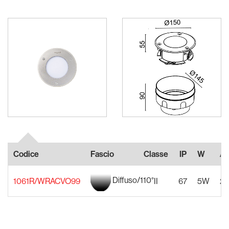
Codice
Fascio
Classe
IP
W
Al
Diffuso/110°
1061R/WRACVO99
II
67
5W
22