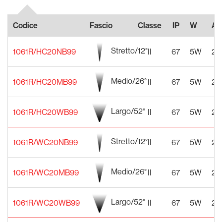
Codice
Fascio
Classe
IP
W
Al
Stretto/12°
1061R/HC20NB99
II
67
5W
22
Medio/26°
1061R/HC20MB99
II
67
5W
22
Largo/52°
1061R/HC20WB99
II
67
5W
22
Stretto/12°
1061R/WC20NB99
II
67
5W
22
Medio/26°
1061R/WC20MB99
II
67
5W
22
Largo/52°
1061R/WC20WB99
II
67
5W
22