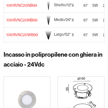
Stretto/12°
1061R/NC20NB99
II
67
5W
22
Medio/26°
1061R/NC20MB99
II
67
5W
22
Largo/52°
1061R/NC20WB99
II
67
5W
22
Incasso in polipropilene con ghiera in
acciaio - 24Vdc