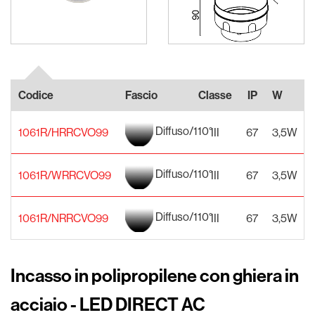
Codice
Fascio
Classe
IP
W
Diffuso/110°
1061R/HRRCVO99
III
67
3,5W
Diffuso/110°
1061R/WRRCVO99
III
67
3,5W
Diffuso/110°
1061R/NRRCVO99
III
67
3,5W
Incasso in polipropilene con ghiera in
acciaio - LED DIRECT AC