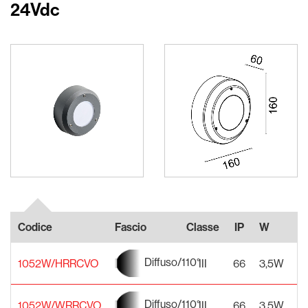
24Vdc
Codice
Fascio
Classe
IP
W
A
Diffuso/110°
1052W/HRRCVO
III
66
3,5W
2
Diffuso/110°
1052W/WRRCVO
III
66
3,5W
2