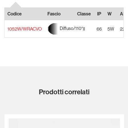
Codice
Fascio
Classe
IP
W
Ali
Diffuso/110°
1052W/WRACVO
II
66
5W
220
Prodotti correlati