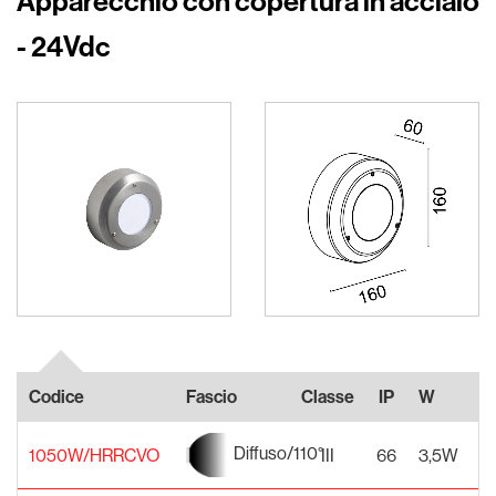
Apparecchio con copertura in acciaio
- 24Vdc
Codice
Fascio
Classe
IP
W
A
Diffuso/110°
1050W/HRRCVO
III
66
3,5W
2