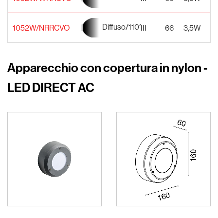
Diffuso/110°
1052W/NRRCVO
III
66
3,5W
2
Apparecchio con copertura in nylon -
LED DIRECT AC