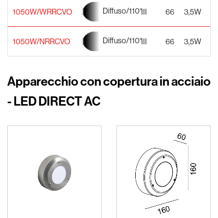
Diffuso/110°
1050W/WRRCVO
III
66
3,5W
2
Diffuso/110°
1050W/NRRCVO
III
66
3,5W
2
Apparecchio con copertura in acciaio
- LED DIRECT AC