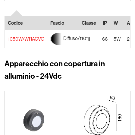
Codice
Fascio
Classe
IP
W
Ali
Diffuso/110°
1050W/WRACVO
II
66
5W
220
Apparecchio con copertura in
alluminio - 24Vdc