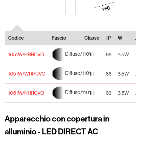
Codice
Fascio
Classe
IP
W
Al
Diffuso/110°
1051W/HRRCVO
III
66
3,5W
24
Diffuso/110°
1051W/WRRCVO
III
66
3,5W
24
Diffuso/110°
1051W/NRRCVO
III
66
3,5W
24
Apparecchio con copertura in
alluminio - LED DIRECT AC