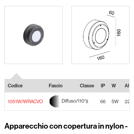
Codice
Fascio
Classe
IP
W
Ali
Diffuso/110°
1051W/WRACVO
II
66
5W
220
Apparecchio con copertura in nylon -