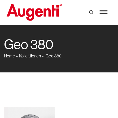
Geo 380
Home
Kollektionen
Geo 380