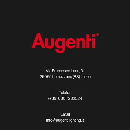
Via Francesco Lana, 31
25065 Lumezzane (BS) Italien
Telefon
(+39) 030 7282524
Email
info@augentilighting.it