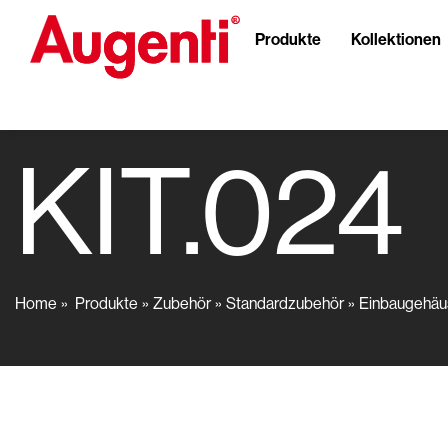
Produkte
Kollektionen
KIT.024
Home
Produkte
Zubehör
Standardzubehör
Einbaugehäu