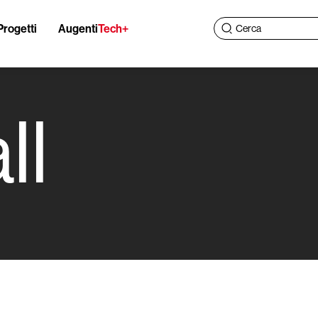
Progetti
Augenti
Tech+
ll