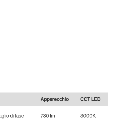
Apparecchio
CCT LED
glio di fase
730 lm
3000K