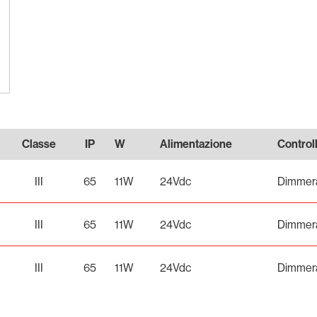
Classe
IP
W
Alimentazione
Control
III
65
11W
24Vdc
Dimmera
III
65
11W
24Vdc
Dimmera
III
65
11W
24Vdc
Dimmera