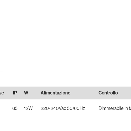
se
IP
W
Alimentazione
Controllo
65
12W
220-240Vac 50/60Hz
Dimmerabile in ta