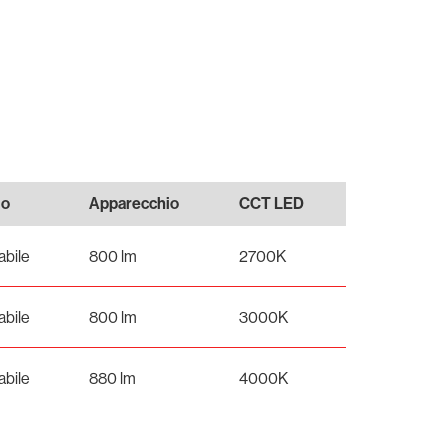
lo
Apparecchio
CCT LED
bile
800 lm
2700K
bile
800 lm
3000K
bile
880 lm
4000K