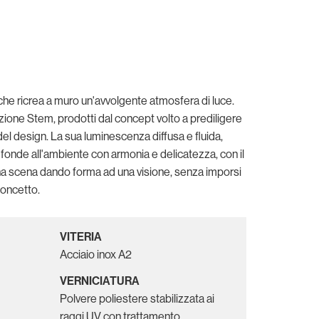
che ricrea a muro un'avvolgente atmosfera di luce.
ezione Stem, prodotti dal concept volto a prediligere
 del design. La sua luminescenza diffusa e fluida,
i fonde all'ambiente con armonia e delicatezza, con il
 una scena dando forma ad una visione, senza imporsi
concetto.
VITERIA
Acciaio inox A2
VERNICIATURA
Polvere poliestere stabilizzata ai
raggi UV con trattamento