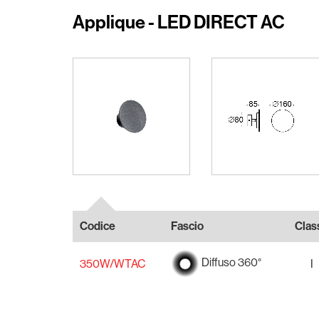
Applique - LED DIRECT AC
Codice
Fascio
Clas
Diffuso 360°
350W/WTAC
I