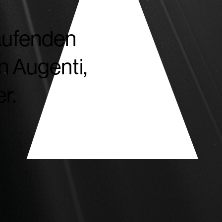
aufenden
n Augenti,
r.