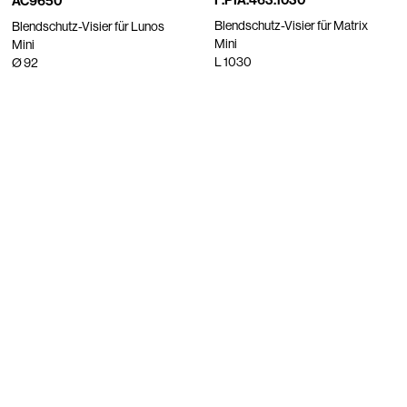
AC9650
Blendschutz-Visier für Matrix
Blendschutz-Visier für Lunos
Mini
Mini
L 1030
Ø 92