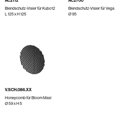
AC2112
AC2700
Blendschutz-Visier für Kubo12
Blendschutz-Visier für Vega
L 125 x H 125
Ø 95
V.SCH.086.XX
Honeycomb für Bloom Maxi
Ø 59 x H 5