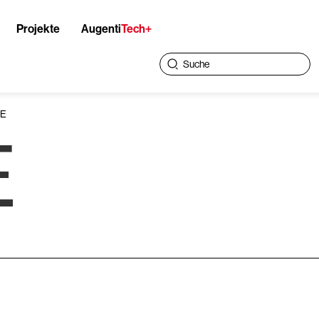
Projekte
Augenti
Tech+
RE
E