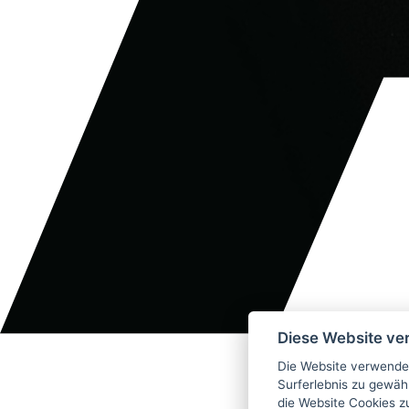
Diese Website ve
Die Website verwendet
Surferlebnis zu gewäh
die Website Cookies z